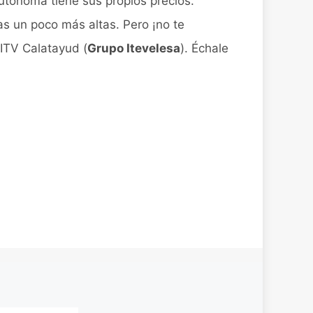
tónoma tiene sus propios precios.
fas un poco más altas. Pero ¡no te
 ITV Calatayud (
Grupo Itevelesa
). Échale