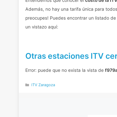
Entendemos que conocer el
costo de la IT
Además, no hay una tarifa única para todos 
preocupes! Puedes encontrar un listado de 
un vistazo aquí:
Otras estaciones ITV ce
Error: puede que no exista la vista de
f979
Categorías
ITV Zaragoza