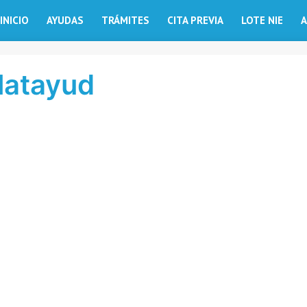
INICIO
AYUDAS
TRÁMITES
CITA PREVIA
LOTE NIE
A
alatayud