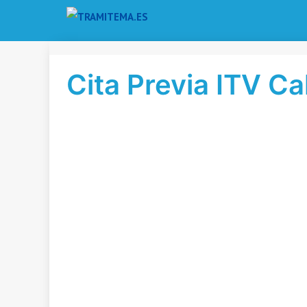
Saltar
al
contenido
Cita Previa ITV C