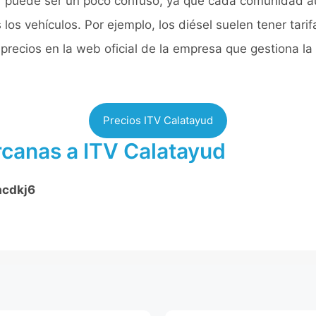
V
puede ser un poco confuso, ya que cada comunidad au
los vehículos. Por ejemplo, los diésel suelen tener tari
precios en la web oficial de la empresa que gestiona la
Precios ITV Calatayud
rcanas a ITV Calatayud
acdkj6