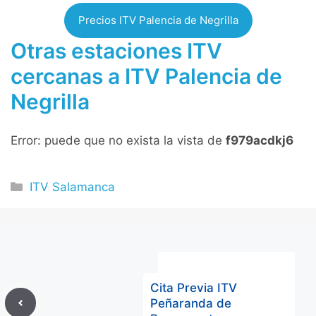
Precios ITV Palencia de Negrilla
Otras estaciones ITV
cercanas a ITV Palencia de
Negrilla
Error: puede que no exista la vista de
f979acdkj6
Categorías
ITV Salamanca
Cita Previa ITV
Peñaranda de