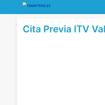
Saltar
al
contenido
Cita Previa ITV Va