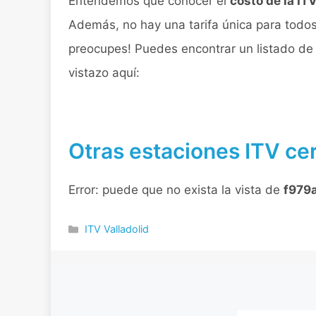
Entendemos que conocer el
costo de la IT
Además, no hay una tarifa única para todos 
preocupes! Puedes encontrar un listado de p
vistazo aquí:
Otras estaciones ITV cer
Error: puede que no exista la vista de
f979
Categorías
ITV Valladolid