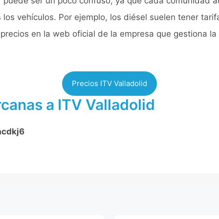
V
puede ser un poco confuso, ya que cada comunidad au
los vehículos. Por ejemplo, los diésel suelen tener tari
recios en la web oficial de la empresa que gestiona la 
Precios ITV Valladolid
canas a ITV Valladolid
acdkj6