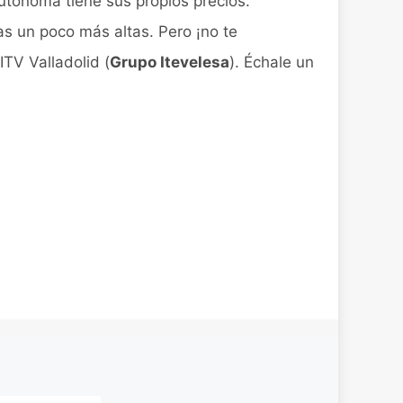
tónoma tiene sus propios precios.
fas un poco más altas. Pero ¡no te
ITV Valladolid (
Grupo Itevelesa
). Échale un