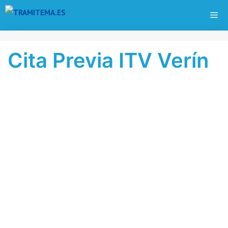
Saltar
ME
al
contenido
Cita Previa ITV Verín